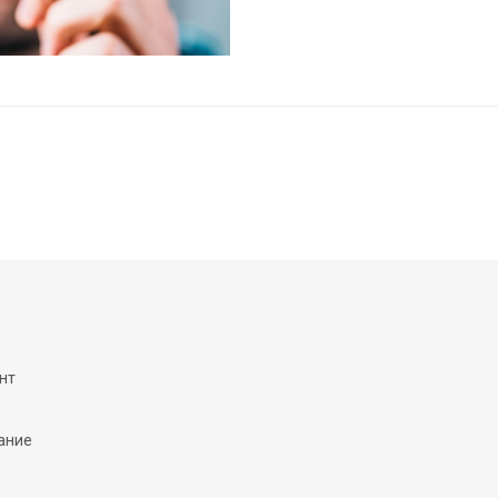
нт
ание