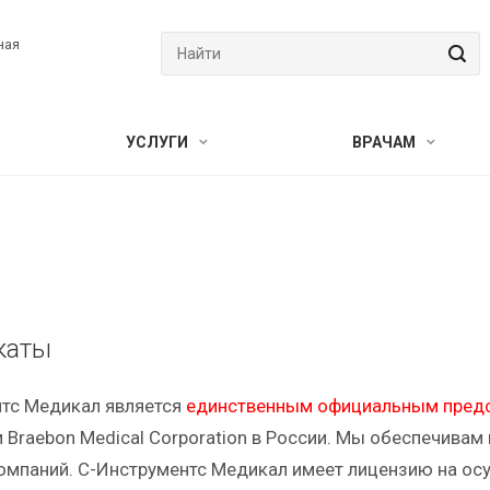
ная
УСЛУГИ
ВРАЧАМ
каты
тс Медикал является
единственным официальным
пред
 и Braebon Medical Corporation в России. Мы обеспечива
омпаний. С-Инструментс Медикал имеет лицензию на ос